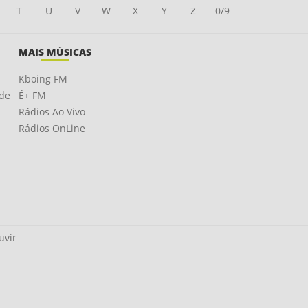
T
U
V
W
X
Y
Z
0/9
MAIS MÚSICAS
Kboing FM
ade
É+ FM
Rádios Ao Vivo
Rádios OnLine
uvir