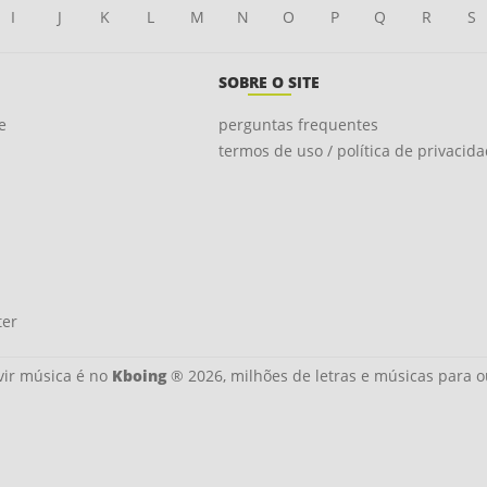
I
J
K
L
M
N
O
P
Q
R
S
SOBRE O SITE
e
perguntas frequentes
termos de uso / política de privacid
ter
ir música é no
Kboing
® 2026, milhões de letras e músicas para o