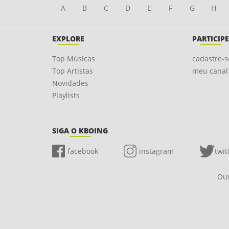
A
B
C
D
E
F
G
H
EXPLORE
PARTICIPE
Top Músicas
cadastre-s
Top Artistas
meu canal
Novidades
Playlists
SIGA O KBOING
facebook
instagram
twit
Ouv