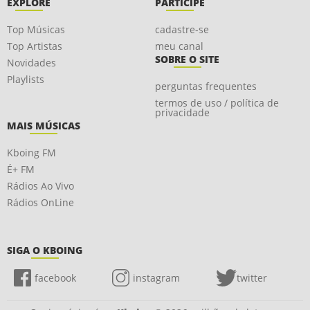
EXPLORE
PARTICIPE
Top Músicas
cadastre-se
Top Artistas
meu canal
SOBRE O SITE
Novidades
Playlists
perguntas frequentes
termos de uso / política de
privacidade
MAIS MÚSICAS
Kboing FM
É+ FM
Rádios Ao Vivo
Rádios OnLine
SIGA O KBOING
facebook
instagram
twitter