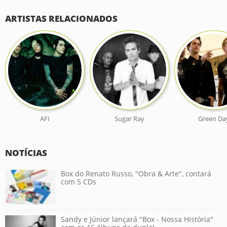
ARTISTAS RELACIONADOS
AFI
Sugar Ray
Green Da
NOTÍCIAS
Box do Renato Russo, "Obra & Arte", contará
com 5 CDs
Sandy e Júnior lançará "Box - Nossa História"