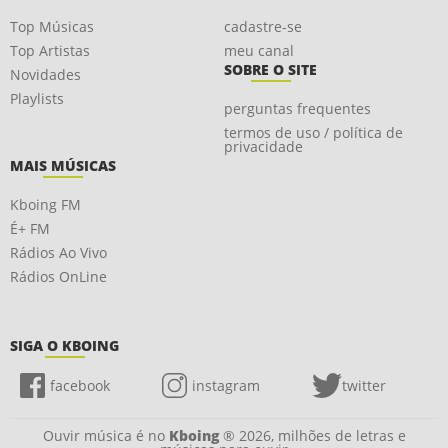
Top Músicas
cadastre-se
Top Artistas
meu canal
SOBRE O SITE
Novidades
Playlists
perguntas frequentes
termos de uso / política de
privacidade
MAIS MÚSICAS
Kboing FM
É+ FM
Rádios Ao Vivo
Rádios OnLine
SIGA O KBOING
facebook
instagram
twitter
Ouvir música é no
Kboing
® 2026, milhões de letras e