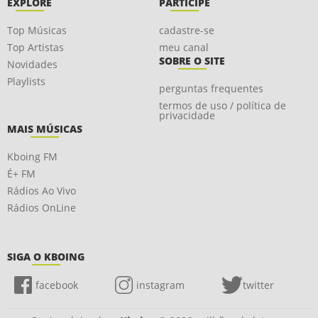
EXPLORE
PARTICIPE
Top Músicas
cadastre-se
Top Artistas
meu canal
SOBRE O SITE
Novidades
Playlists
perguntas frequentes
termos de uso / política de
privacidade
MAIS MÚSICAS
Kboing FM
É+ FM
Rádios Ao Vivo
Rádios OnLine
SIGA O KBOING
facebook
instagram
twitter