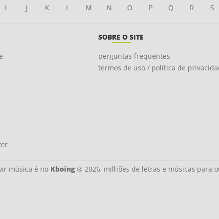
I
J
K
L
M
N
O
P
Q
R
S
SOBRE O SITE
e
perguntas frequentes
termos de uso / política de privacid
ter
ir música é no
Kboing
® 2026, milhões de letras e músicas para o