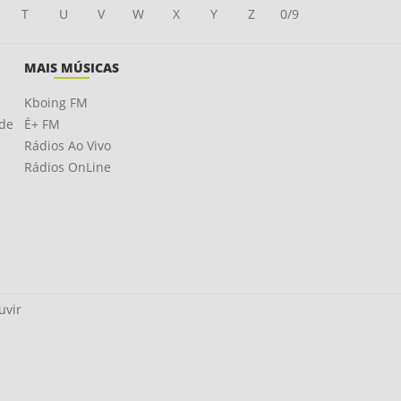
T
U
V
W
X
Y
Z
0/9
MAIS MÚSICAS
Kboing FM
ade
É+ FM
Rádios Ao Vivo
Rádios OnLine
uvir