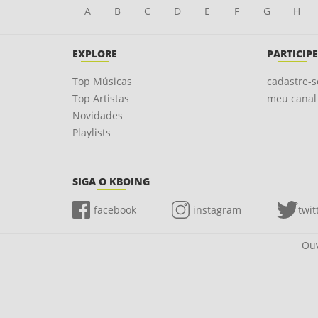
A
B
C
D
E
F
G
H
EXPLORE
PARTICIPE
Top Músicas
cadastre-s
Top Artistas
meu canal
Novidades
Playlists
SIGA O KBOING
facebook
instagram
twit
Ouv