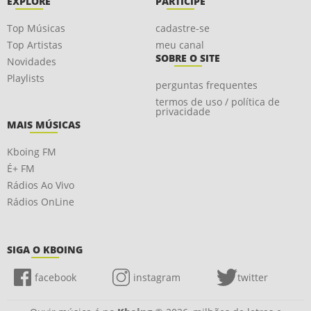
EXPLORE
PARTICIPE
Top Músicas
cadastre-se
Top Artistas
meu canal
SOBRE O SITE
Novidades
Playlists
perguntas frequentes
termos de uso / política de
privacidade
MAIS MÚSICAS
Kboing FM
É+ FM
Rádios Ao Vivo
Rádios OnLine
SIGA O KBOING
facebook
instagram
twitter