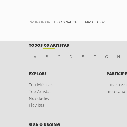
PÁGINA INICIAL
ORIGINAL CAST EL MAGO DE OZ
TODOS OS ARTISTAS
A
B
C
D
E
F
G
H
EXPLORE
PARTICIPE
Top Músicas
cadastre-s
Top Artistas
meu canal
Novidades
Playlists
SIGA O KBOING