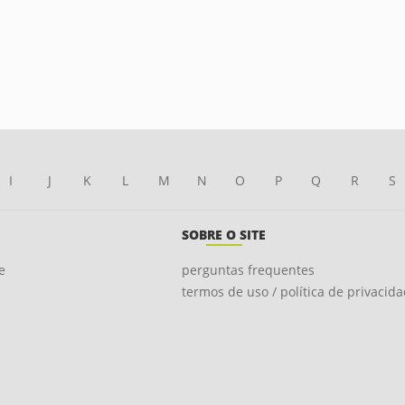
I
J
K
L
M
N
O
P
Q
R
S
SOBRE O SITE
e
perguntas frequentes
termos de uso / política de privacid