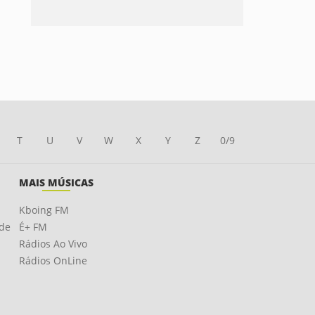
T
U
V
W
X
Y
Z
0/9
MAIS MÚSICAS
Kboing FM
ade
É+ FM
Rádios Ao Vivo
Rádios OnLine