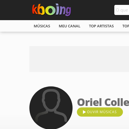
MÚSICAS
MEU CANAL
TOP ARTISTAS
TO
Oriel Coll
OUVIR MÚSICAS