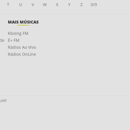
T
U
V
W
X
Y
Z
0/9
MAIS MÚSICAS
Kboing FM
ade
É+ FM
Rádios Ao Vivo
Rádios OnLine
uvir