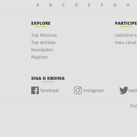
A
B
C
D
E
F
G
H
EXPLORE
PARTICIPE
Top Músicas
cadastre-s
Top Artistas
meu canal
Novidades
Playlists
SIGA O KBOING
facebook
instagram
twit
Ouv