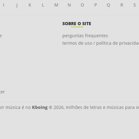
I
J
K
L
M
N
O
P
Q
R
S
SOBRE O SITE
e
perguntas frequentes
termos de uso / política de privacid
ter
ir música é no
Kboing
® 2026, milhões de letras e músicas para o