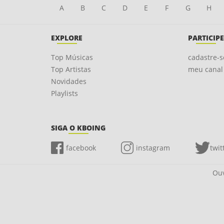
A
B
C
D
E
F
G
H
EXPLORE
PARTICIPE
Top Músicas
cadastre-s
Top Artistas
meu canal
Novidades
Playlists
SIGA O KBOING
facebook
instagram
twit
Ouv