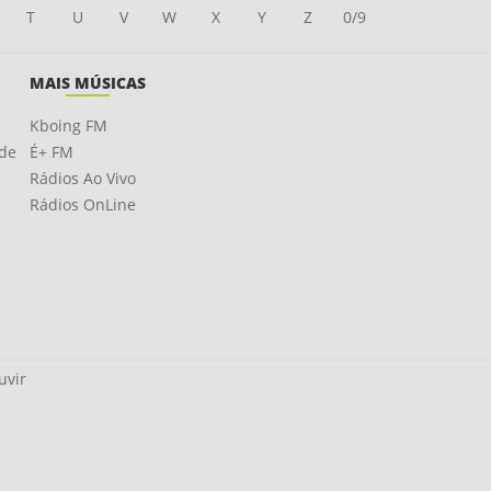
T
U
V
W
X
Y
Z
0/9
MAIS MÚSICAS
Kboing FM
ade
É+ FM
Rádios Ao Vivo
Rádios OnLine
uvir