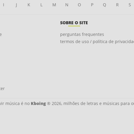
I
J
K
L
M
N
O
P
Q
R
S
SOBRE O SITE
e
perguntas frequentes
termos de uso / política de privacid
ter
ir música é no
Kboing
® 2026, milhões de letras e músicas para o