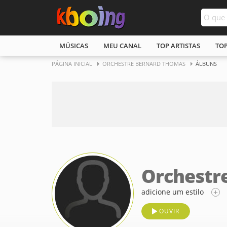
MÚSICAS
MEU CANAL
TOP ARTISTAS
TO
PÁGINA INICIAL
ORCHESTRE BERNARD THOMAS
ÁLBUNS
Orchestr
adicione um estilo
OUVIR