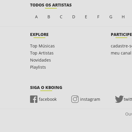
TODOS OS ARTISTAS
A
B
C
D
E
F
G
H
EXPLORE
PARTICIPE
Top Músicas
cadastre-s
Top Artistas
meu canal
Novidades
Playlists
SIGA O KBOING
facebook
instagram
twit
Ouv