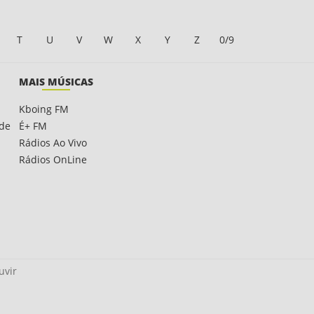
T
U
V
W
X
Y
Z
0/9
MAIS MÚSICAS
Kboing FM
ade
É+ FM
Rádios Ao Vivo
Rádios OnLine
uvir