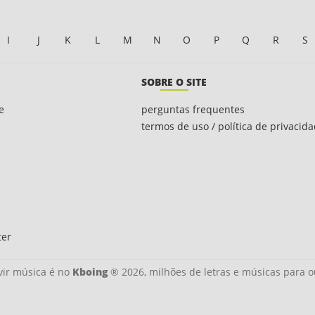
I
J
K
L
M
N
O
P
Q
R
S
SOBRE O SITE
e
perguntas frequentes
termos de uso / política de privacid
ter
ir música é no
Kboing
® 2026, milhões de letras e músicas para o