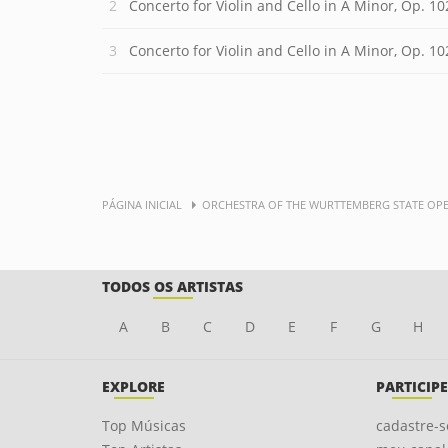
Concerto for Violin and Cello in A Minor, Op. 10
Concerto for Violin and Cello in A Minor, Op. 102
PÁGINA INICIAL
ORCHESTRA OF THE WURTTEMBERG STATE OP
TODOS OS ARTISTAS
A
B
C
D
E
F
G
H
EXPLORE
PARTICIPE
Top Músicas
cadastre-s