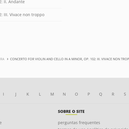
2: II. Andante
: III. Vivace non troppo
ERA
CONCERTO FOR VIOLIN AND CELLO IN A MINOR, OP. 102: III. VIVACE NON TRO
I
J
K
L
M
N
O
P
Q
R
S
SOBRE O SITE
e
perguntas frequentes