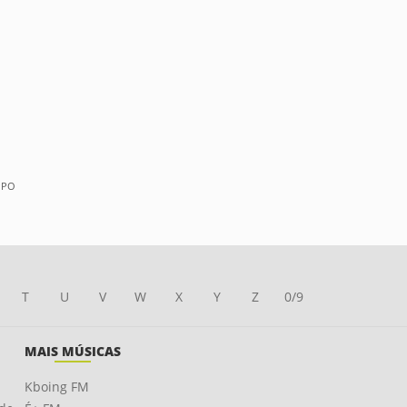
PPO
T
U
V
W
X
Y
Z
0/9
MAIS MÚSICAS
Kboing FM