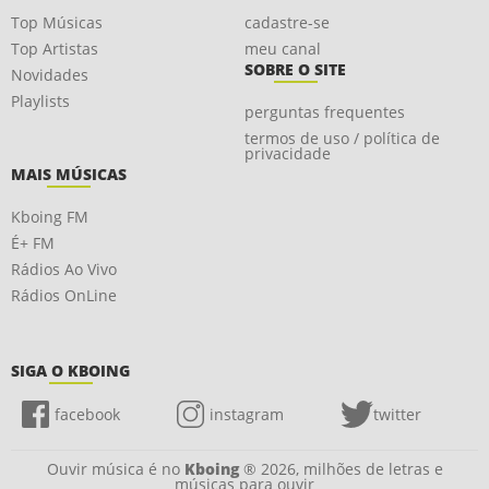
Top Músicas
cadastre-se
Top Artistas
meu canal
SOBRE O SITE
Novidades
Playlists
perguntas frequentes
termos de uso / política de
privacidade
MAIS MÚSICAS
Kboing FM
É+ FM
Rádios Ao Vivo
Rádios OnLine
SIGA O KBOING
facebook
instagram
twitter
Ouvir música é no
Kboing
® 2026, milhões de letras e
músicas para ouvir