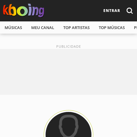
ENTRAR
MÚSICAS
MEU CANAL
TOP ARTISTAS
TOP MÚSICAS
P