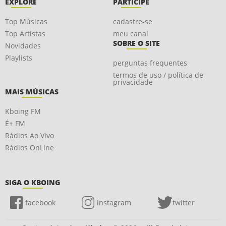
EXPLORE
PARTICIPE
Top Músicas
cadastre-se
Top Artistas
meu canal
SOBRE O SITE
Novidades
Playlists
perguntas frequentes
termos de uso / política de
privacidade
MAIS MÚSICAS
Kboing FM
É+ FM
Rádios Ao Vivo
Rádios OnLine
SIGA O KBOING
facebook
instagram
twitter