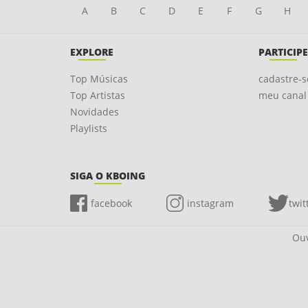
A
B
C
D
E
F
G
H
EXPLORE
PARTICIPE
Top Músicas
cadastre-s
Top Artistas
meu canal
Novidades
Playlists
SIGA O KBOING
facebook
instagram
twit
Ouv