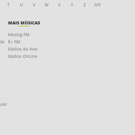
T
U
V
W
X
Y
Z
0/9
MAIS MÚSICAS
Kboing FM
ade
É+ FM
Rádios Ao Vivo
Rádios OnLine
uvir