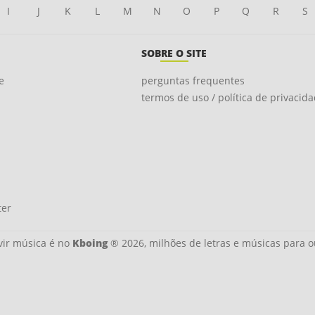
I
J
K
L
M
N
O
P
Q
R
S
SOBRE O SITE
e
perguntas frequentes
termos de uso / política de privacid
ter
ir música é no
Kboing
® 2026, milhões de letras e músicas para o