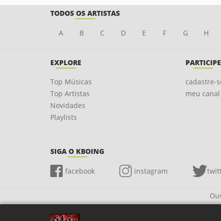
TODOS OS ARTISTAS
A
B
C
D
E
F
G
H
EXPLORE
PARTICIPE
Top Músicas
cadastre-s
Top Artistas
meu canal
Novidades
Playlists
SIGA O KBOING
facebook
instagram
twit
Ouv