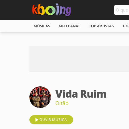
MÚSICAS
MEU CANAL
TOP ARTISTAS
TO
Vida Ruim
Oitão
OUVIR MÚSICA