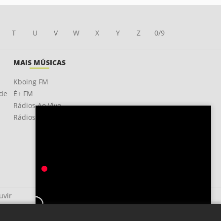
T
U
V
W
X
Y
Z
0/9
MAIS MÚSICAS
Kboing FM
ade
É+ FM
Rádios Ao Vivo
Rádios OnLine
uvir
Vida Ruim
Oitão