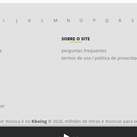
I
J
K
L
M
N
O
P
Q
R
S
SOBRE O SITE
e
perguntas frequentes
termos de uso / política de privacid
ter
ir música é no
Kboing
® 2026, milhões de letras e músicas para o