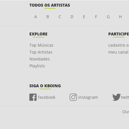
TODOS OS ARTISTAS
A
B
C
D
E
F
G
H
EXPLORE
PARTICIPE
Top Músicas
cadastre-s
Top Artistas
meu canal
Novidades
Playlists
SIGA O KBOING
facebook
instagram
twit
Ouv