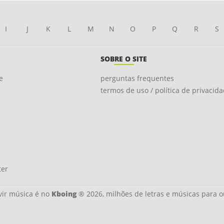
I
J
K
L
M
N
O
P
Q
R
S
SOBRE O SITE
e
perguntas frequentes
termos de uso / política de privacid
ter
ir música é no
Kboing
® 2026, milhões de letras e músicas para o