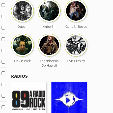
Queen
Anberlin
Guns N' Roses
Linkin Park
Engenheiros
Elvis Presley
Do Hawaii
RÁDIOS