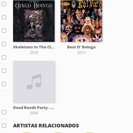
Skeletons In The Closet: The Best Of Oingo Boingo
Best O' Boingo
2018
2012
Dead Bands Party - A Tribute To Oingo Boingo
2006
ARTISTAS RELACIONADOS