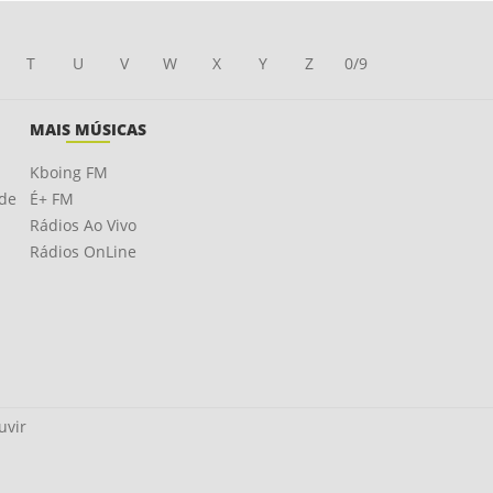
T
U
V
W
X
Y
Z
0/9
MAIS MÚSICAS
Kboing FM
ade
É+ FM
Rádios Ao Vivo
Rádios OnLine
uvir