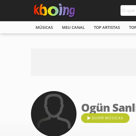
MÚSICAS
MEU CANAL
TOP ARTISTAS
TO
Ogün Sanl
OUVIR MÚSICAS