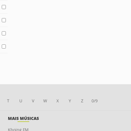
T
U
V
W
X
Y
Z
0/9
MAIS MÚSICAS
Kboing FM