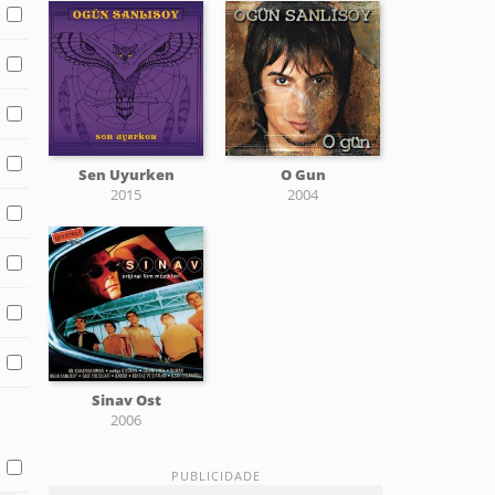
Sen Uyurken
O Gun
2015
2004
Sinav Ost
2006