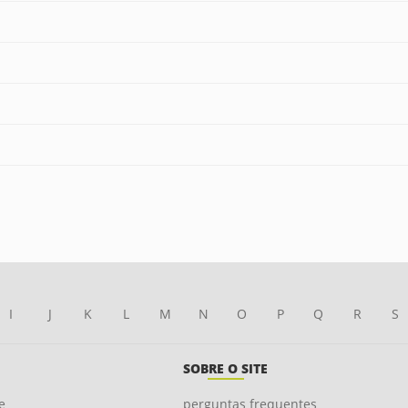
I
J
K
L
M
N
O
P
Q
R
S
SOBRE O SITE
e
perguntas frequentes