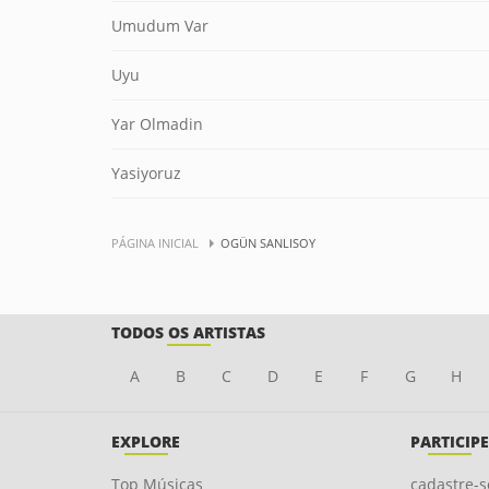
Umudum Var
Uyu
Yar Olmadin
Yasiyoruz
PÁGINA INICIAL
OGÜN SANLISOY
TODOS OS ARTISTAS
A
B
C
D
E
F
G
H
EXPLORE
PARTICIPE
Top Músicas
cadastre-s