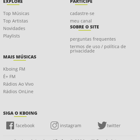
EXPLORE
PARTICIPE
Top Músicas
cadastre-se
Top Artistas
meu canal
SOBRE O SITE
Novidades
Playlists
perguntas frequentes
termos de uso / política de
privacidade
MAIS MÚSICAS
Kboing FM
É+ FM
Rádios Ao Vivo
Rádios OnLine
SIGA O KBOING
facebook
instagram
twitter