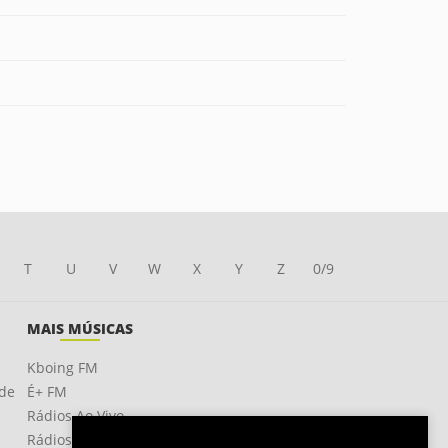
T
U
V
W
X
Y
Z
0/9
MAIS MÚSICAS
Kboing FM
ade
É+ FM
Rádios Ao Vivo
Rádios OnLine