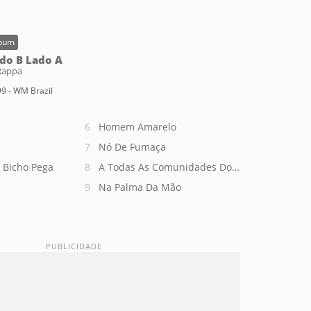
bum
do B Lado A
Rappa
9 - WM Brazil
Homem Amarelo
Nó De Fumaça
 Bicho Pega
A Todas As Comunidades Do Engenho Novo
Na Palma Da Mão