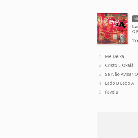
ál
La
O 
199
Me Deixa
Cristo E Oxalá
Se Não Avisar O
Lado B Lado A
Favela