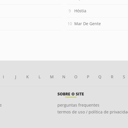
Hóstia
Mar De Gente
I
J
K
L
M
N
O
P
Q
R
S
SOBRE O SITE
e
perguntas frequentes
termos de uso / política de privacid