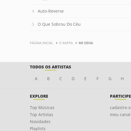
Auto-Reverse
O Que Sobrou Do Céu
PÁGINA INICIAL
O RAPPA
ME DEIXA
TODOS OS ARTISTAS
A
B
C
D
E
F
G
H
EXPLORE
PARTICIPE
Top Músicas
cadastre-s
Top Artistas
meu canal
Novidades
Playlists