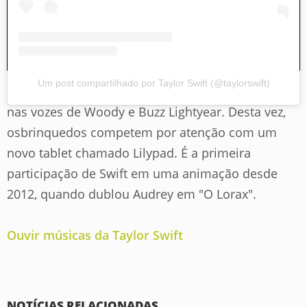
Um post compartilhado por Taylor Swift (@taylorswift)
"Toy Story 5" contará com Tom Hanks e Tim Allen
nas vozes de Woody e Buzz Lightyear. Desta vez,
osbrinquedos competem por atenção com um
novo tablet chamado Lilypad. É a primeira
participação de Swift em uma animação desde
2012, quando dublou Audrey em "O Lorax".
Ouvir músicas da Taylor Swift
NOTÍCIAS RELACIONADAS