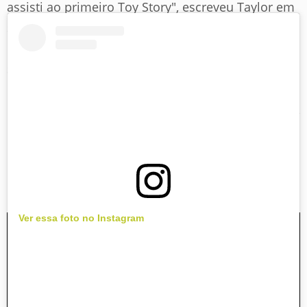
assisti ao primeiro Toy Story", escreveu Taylor em
suas redes sociais. "Me apaixonei
instantaneamente por "Toy Story 5" quando tive a
sorte de assisti-lo em seus estágios iniciais, e
escrevi essa música assim que cheguei em casa
da sessão. Às vezes você simplesmente sabe, né?",
concluiu
"I Knew It, I Knew You" é inspirada na Jessie, a
cowgirl que estreou na franquia em "Toy Story 2".
Ver essa foto no Instagram