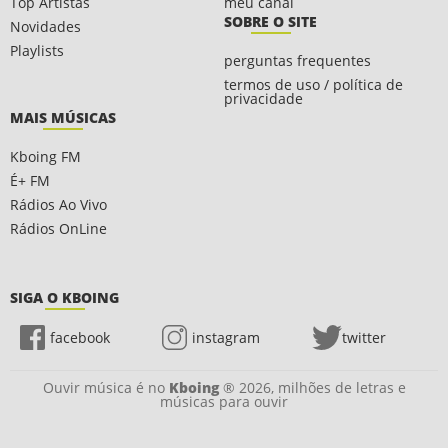
Top Artistas
meu canal
SOBRE O SITE
Novidades
Playlists
perguntas frequentes
termos de uso / política de
privacidade
MAIS MÚSICAS
Kboing FM
É+ FM
Rádios Ao Vivo
Rádios OnLine
SIGA O KBOING
facebook
instagram
twitter
Ouvir música é no
Kboing
® 2026, milhões de letras e
músicas para ouvir