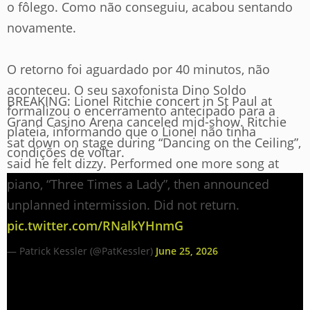
o fôlego. Como não conseguiu, acabou sentando
novamente.
O retorno foi aguardado por 40 minutos, não
aconteceu. O seu saxofonista Dino Soldo
BREAKING: Lionel Ritchie concert in St Paul at
formalizou o encerramento antecipado para a
Grand Casino Arena canceled mid-show. Ritchie
plateia, informando que o Lionel não tinha
sat down on stage during “Dancing on the Ceiling”,
condições de voltar.
said he felt dizzy. Performed one more song at
piano, “Three Times a Lady”, then announced
unplanned intermission. Did not return.
pic.twitter.com/RNalkYHnmG
— Patrick Kessler (@PatKessler)
June 25, 2026