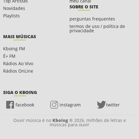
Top Artistas
meu canal
SOBRE O SITE
Novidades
Playlists
perguntas frequentes
termos de uso / política de
privacidade
MAIS MÚSICAS
Kboing FM
É+ FM
Rádios Ao Vivo
Rádios OnLine
SIGA O KBOING
facebook
instagram
twitter
Ouvir música é no
Kboing
® 2026, milhões de letras e
músicas para ouvir