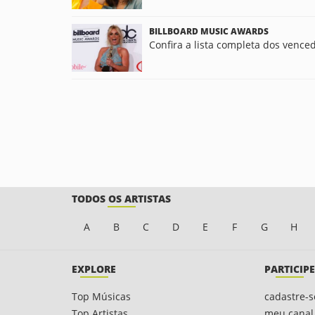
BILLBOARD MUSIC AWARDS
Confira a lista completa dos venc
TODOS OS ARTISTAS
A
B
C
D
E
F
G
H
EXPLORE
PARTICIPE
Top Músicas
cadastre-s
Top Artistas
meu canal