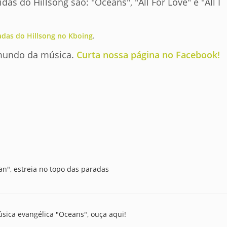
as do Hillsong são: "Oceans", "All For Love" e "All I
adas do Hillsong no Kboing
.
 mundo da música.
Curta nossa página no Facebook!
n", estreia no topo das paradas
sica evangélica "Oceans", ouça aqui!