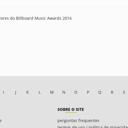
edores do Billboard Music Awards 2016
I
J
K
L
M
N
O
P
Q
R
S
SOBRE O SITE
e
perguntas frequentes
termos de uso / política de privacid