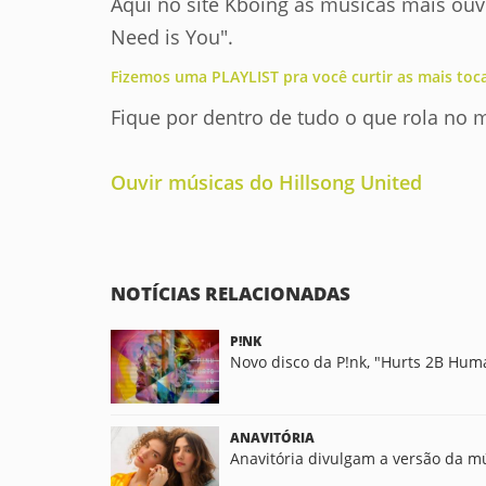
Aqui no site Kboing as músicas mais ouvid
Need is You".
Fizemos uma PLAYLIST pra você curtir as mais toc
Fique por dentro de tudo o que rola no
Ouvir músicas do Hillsong United
NOTÍCIAS RELACIONADAS
P!NK
Novo disco da P!nk, "Hurts 2B Huma
ANAVITÓRIA
Anavitória divulgam a versão da mú