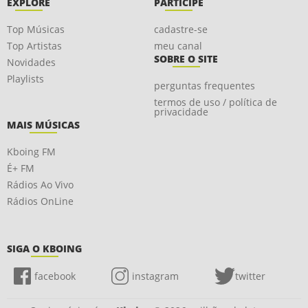
EXPLORE
PARTICIPE
Top Músicas
cadastre-se
Top Artistas
meu canal
SOBRE O SITE
Novidades
Playlists
perguntas frequentes
termos de uso / política de
privacidade
MAIS MÚSICAS
Kboing FM
É+ FM
Rádios Ao Vivo
Rádios OnLine
SIGA O KBOING
facebook
instagram
twitter