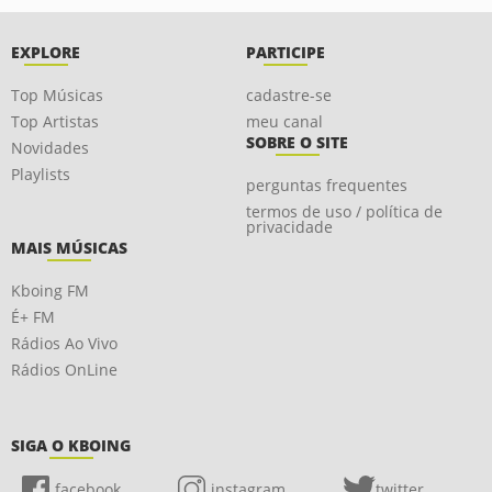
EXPLORE
PARTICIPE
Top Músicas
cadastre-se
Top Artistas
meu canal
SOBRE O SITE
Novidades
Playlists
perguntas frequentes
termos de uso / política de
privacidade
MAIS MÚSICAS
Kboing FM
É+ FM
Rádios Ao Vivo
Rádios OnLine
SIGA O KBOING
facebook
instagram
twitter