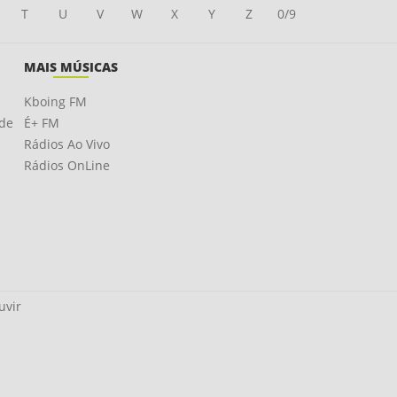
T
U
V
W
X
Y
Z
0/9
MAIS MÚSICAS
Kboing FM
ade
É+ FM
Rádios Ao Vivo
Rádios OnLine
uvir