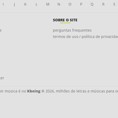
I
J
K
L
M
N
O
P
Q
R
S
SOBRE O SITE
e
perguntas frequentes
termos de uso / política de privacid
ter
ir música é no
Kboing
® 2026, milhões de letras e músicas para o