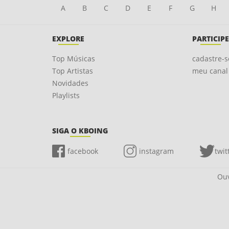
A
B
C
D
E
F
G
H
EXPLORE
PARTICIPE
Top Músicas
cadastre-s
Top Artistas
meu canal
Novidades
Playlists
SIGA O KBOING
facebook
instagram
twit
Ouv