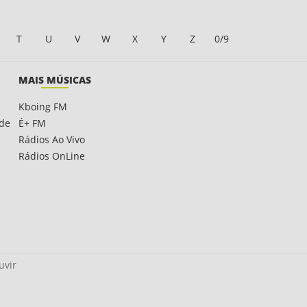
T
U
V
W
X
Y
Z
0/9
MAIS MÚSICAS
Kboing FM
ade
É+ FM
Rádios Ao Vivo
Rádios OnLine
uvir