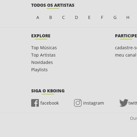
TODOS OS ARTISTAS
A
B
C
D
E
F
G
H
EXPLORE
PARTICIPE
Top Músicas
cadastre-s
Top Artistas
meu canal
Novidades
Playlists
SIGA O KBOING
facebook
instagram
twit
Ouv