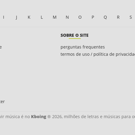
I
J
K
L
M
N
O
P
Q
R
S
SOBRE O SITE
e
perguntas frequentes
termos de uso / política de privacid
ter
ir música é no
Kboing
® 2026, milhões de letras e músicas para o