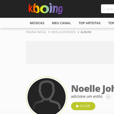
MÚSICAS
MEU CANAL
TOP ARTISTAS
TO
PÁGINA INICIAL
NOELLE JOHNSON
ÁLBUNS
Noelle J
adicione um estilo
OUVIR