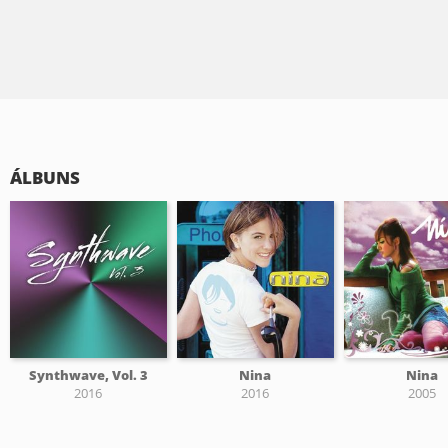
ÁLBUNS
Synthwave, Vol. 3
Nina
Nina
2016
2016
2005