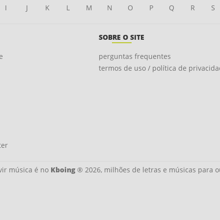
I
J
K
L
M
N
O
P
Q
R
S
SOBRE O SITE
e
perguntas frequentes
termos de uso / política de privacid
ter
ir música é no
Kboing
® 2026, milhões de letras e músicas para o