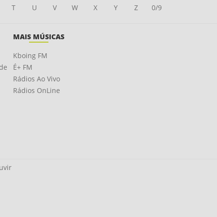
T
U
V
W
X
Y
Z
0/9
MAIS MÚSICAS
Kboing FM
ade
É+ FM
Rádios Ao Vivo
Rádios OnLine
uvir