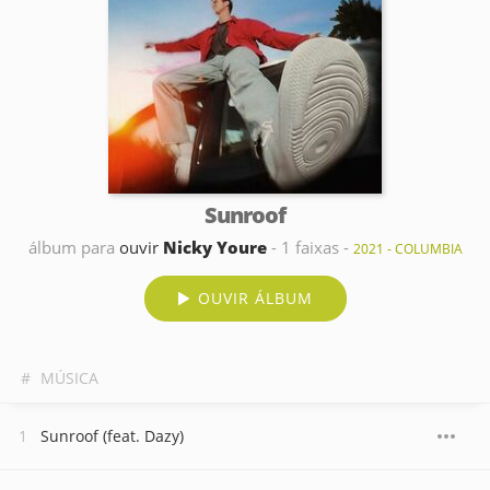
Sunroof
álbum para
ouvir
Nicky Youre
- 1 faixas -
2021 - COLUMBIA
OUVIR ÁLBUM
#
MÚSICA
Sunroof (feat. Dazy)