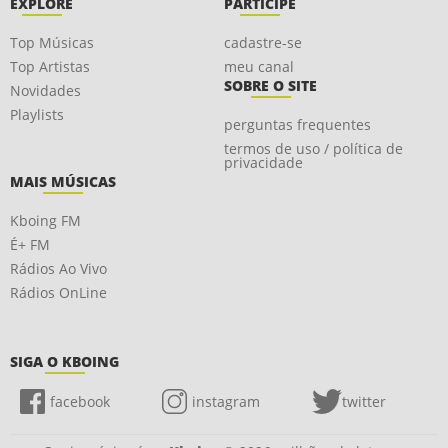
EXPLORE
PARTICIPE
Top Músicas
cadastre-se
Top Artistas
meu canal
SOBRE O SITE
Novidades
Playlists
perguntas frequentes
termos de uso / política de
privacidade
MAIS MÚSICAS
Kboing FM
É+ FM
Rádios Ao Vivo
Rádios OnLine
SIGA O KBOING
facebook
instagram
twitter