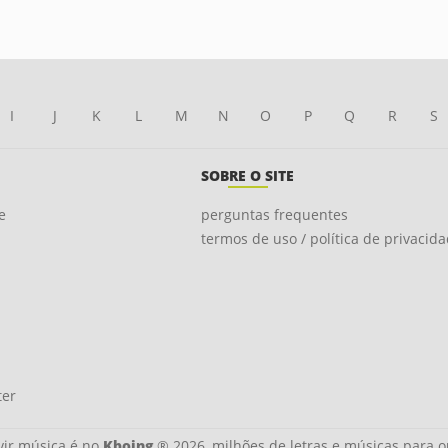
I
J
K
L
M
N
O
P
Q
R
S
SOBRE O SITE
e
perguntas frequentes
termos de uso / política de privacid
ter
ir música é no
Kboing
® 2026, milhões de letras e músicas para o