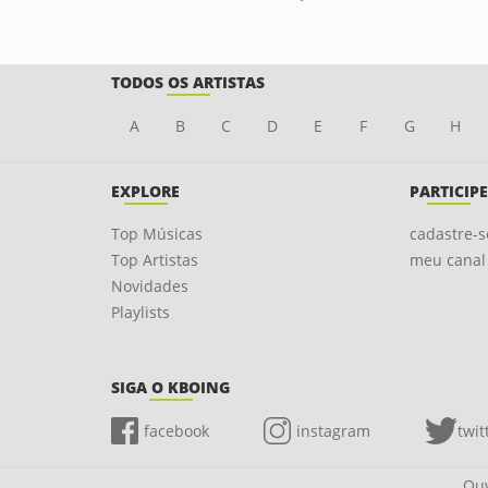
TODOS OS ARTISTAS
A
B
C
D
E
F
G
H
EXPLORE
PARTICIPE
Top Músicas
cadastre-s
Top Artistas
meu canal
Novidades
Playlists
SIGA O KBOING
facebook
instagram
twit
Ouv