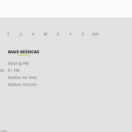
T
U
V
W
X
Y
Z
0/9
MAIS MÚSICAS
Kboing FM
ade
É+ FM
Rádios Ao Vivo
Rádios OnLine
uvir