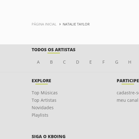
PÁGINA INICIAL
NATALIE TAYLOR
TODOS OS ARTISTAS
A
B
C
D
E
F
G
H
EXPLORE
PARTICIPE
Top Músicas
cadastre-s
Top Artistas
meu canal
Novidades
Playlists
SIGA O KBOING