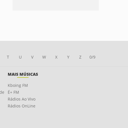
T
U
V
W
X
Y
Z
0/9
MAIS MÚSICAS
Kboing FM
ade
É+ FM
Rádios Ao Vivo
Rádios OnLine