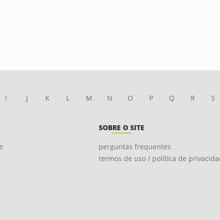
I
J
K
L
M
N
O
P
Q
R
S
SOBRE O SITE
e
perguntas frequentes
termos de uso / política de privacid