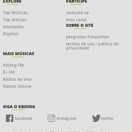
EXPLORE
PARTICIPE
Top Músicas
cadastre-se
Top Artistas
meu canal
SOBRE O SITE
Novidades
Playlists
perguntas frequentes
termos de uso / política de
privacidade
MAIS MÚSICAS
Kboing FM
É+ FM
Rádios Ao Vivo
Rádios OnLine
SIGA O KBOING
facebook
instagram
twitter