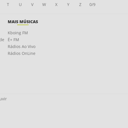
T
U
V
W
X
Y
Z
0/9
MAIS MÚSICAS
Kboing FM
ade
É+ FM
Rádios Ao Vivo
Rádios OnLine
uvir