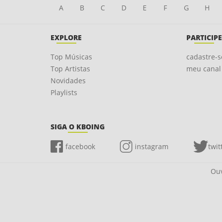
A
B
C
D
E
F
G
H
EXPLORE
PARTICIPE
Top Músicas
cadastre-s
Top Artistas
meu canal
Novidades
Playlists
SIGA O KBOING
facebook
instagram
twit
Ouv