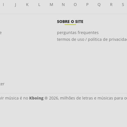
I
J
K
L
M
N
O
P
Q
R
S
SOBRE O SITE
e
perguntas frequentes
termos de uso / política de privacid
ter
ir música é no
Kboing
® 2026, milhões de letras e músicas para o