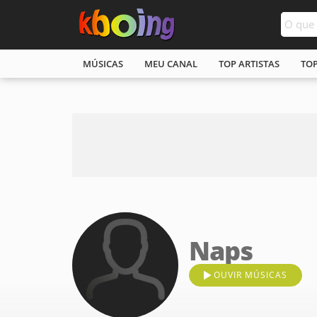
MÚSICAS
MEU CANAL
TOP ARTISTAS
TO
Naps
OUVIR MÚSICAS