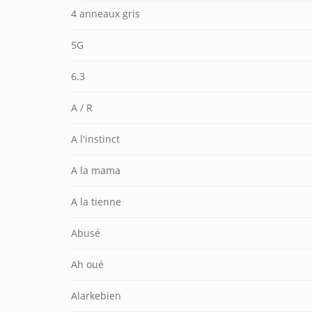
4 anneaux gris
5G
6.3
A / R
A l'instinct
A la mama
A la tienne
Abusé
Ah oué
Alarkebien