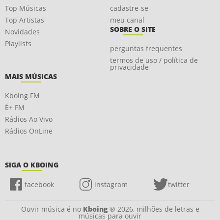
Top Músicas
cadastre-se
Top Artistas
meu canal
SOBRE O SITE
Novidades
Playlists
perguntas frequentes
termos de uso / política de
privacidade
MAIS MÚSICAS
Kboing FM
É+ FM
Rádios Ao Vivo
Rádios OnLine
SIGA O KBOING
facebook
instagram
twitter
Ouvir música é no
Kboing
® 2026, milhões de letras e
músicas para ouvir