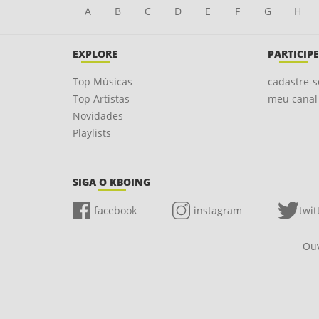
A
B
C
D
E
F
G
H
EXPLORE
PARTICIPE
Top Músicas
cadastre-s
Top Artistas
meu canal
Novidades
Playlists
SIGA O KBOING
facebook
instagram
twit
Ouv