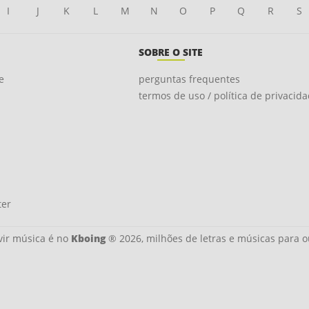
I
J
K
L
M
N
O
P
Q
R
S
SOBRE O SITE
e
perguntas frequentes
termos de uso / política de privacid
ter
ir música é no
Kboing
® 2026, milhões de letras e músicas para o