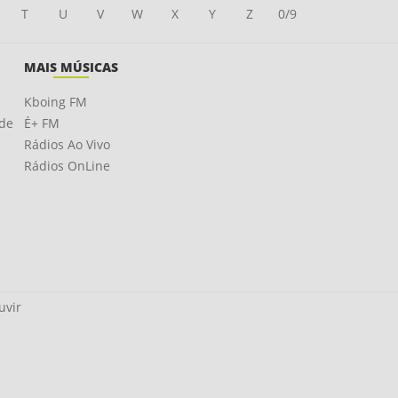
T
U
V
W
X
Y
Z
0/9
MAIS MÚSICAS
Kboing FM
ade
É+ FM
Rádios Ao Vivo
Rádios OnLine
uvir