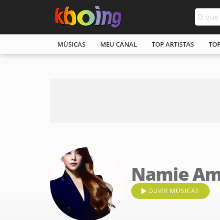
MÚSICAS
MEU CANAL
TOP ARTISTAS
TO
Namie Am
OUVIR MÚSICAS