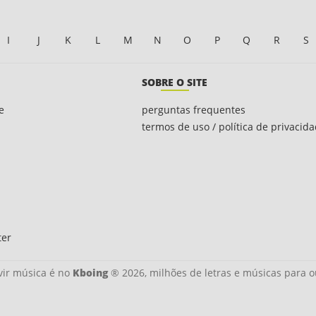
I
J
K
L
M
N
O
P
Q
R
S
SOBRE O SITE
e
perguntas frequentes
termos de uso / política de privacid
ter
ir música é no
Kboing
® 2026, milhões de letras e músicas para o