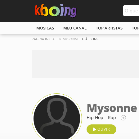
MÚSICAS
MEU CANAL
TOP ARTISTAS
TO
PÁGINA INICIAL
MYSONNE
ÁLBUNS
Mysonne
Hip Hop
Rap
OUVIR