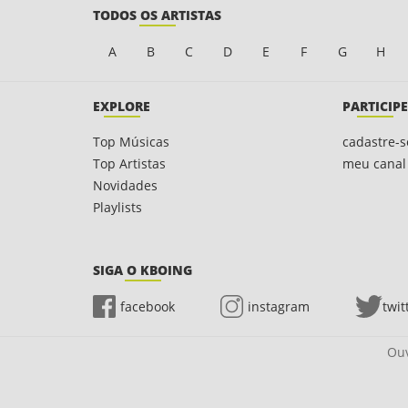
TODOS OS ARTISTAS
A
B
C
D
E
F
G
H
EXPLORE
PARTICIPE
Top Músicas
cadastre-s
Top Artistas
meu canal
Novidades
Playlists
SIGA O KBOING
facebook
instagram
twit
Ouv