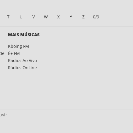
T
U
V
W
X
Y
Z
0/9
MAIS MÚSICAS
Kboing FM
ade
É+ FM
Rádios Ao Vivo
Rádios OnLine
uvir