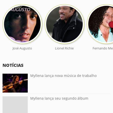
José Augusto
Lionel Richie
Fernando Me
NOTÍCIAS
Myllena lança nova música de trabalho
Myllena lança seu segundo álbum