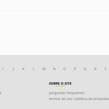
I
J
K
L
M
N
O
P
Q
R
S
SOBRE O SITE
e
perguntas frequentes
termos de uso / política de privacid