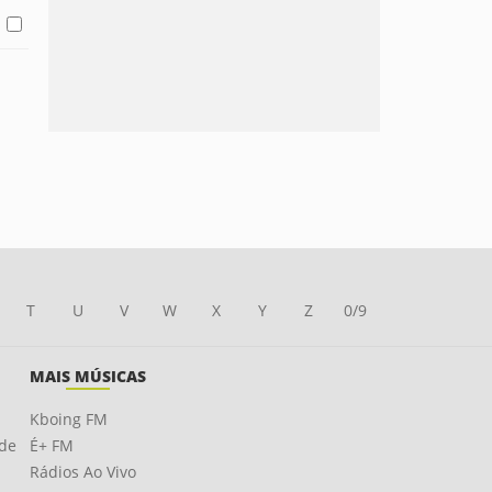
T
U
V
W
X
Y
Z
0/9
MAIS MÚSICAS
Kboing FM
ade
É+ FM
Rádios Ao Vivo