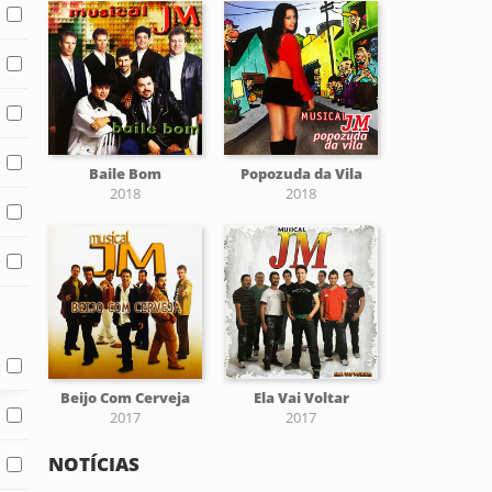
Baile Bom
Popozuda da Vila
2018
2018
Beijo Com Cerveja
Ela Vai Voltar
2017
2017
NOTÍCIAS