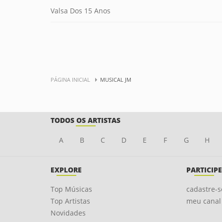
Valsa Dos 15 Anos
PÁGINA INICIAL
MUSICAL JM
TODOS OS ARTISTAS
A
B
C
D
E
F
G
H
EXPLORE
PARTICIPE
Top Músicas
cadastre-s
Top Artistas
meu canal
Novidades