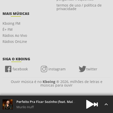
termos de uso / política de
privacidade
MAIS MÚSICAS
Kboing FM
É+ FM
Rádios Ao Vivo
Rádios OnLine
SIGA O KBOING
facebook
instagram
twitter
Ouvir música é no
Kboing
® 2026, milhões de letras e
músicas para ouvir
Perfeito Pra Ficar Sozinho (feat. Maiara & Maraisa)
Murilo Huff