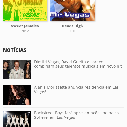
Sweet Jamaica
Heads High
2012
2010
NOTÍCIAS
Dimitri Vegas, David Guetta e Loreen
combinam seus talentos musicais em novo hit
Alanis Morissette anuncia residência em Las
Vegas!
Backstreet Boys fará apresentações no palco
Sphere, em Las Vegas