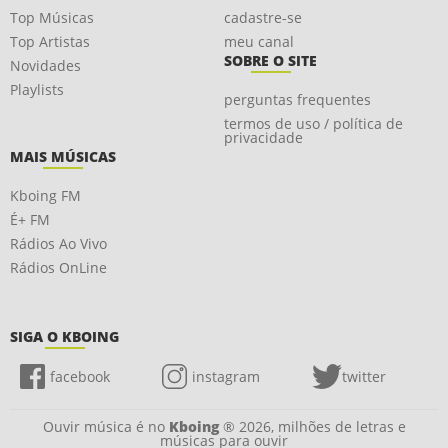
Top Músicas
cadastre-se
Top Artistas
meu canal
SOBRE O SITE
Novidades
Playlists
perguntas frequentes
termos de uso / política de
privacidade
MAIS MÚSICAS
Kboing FM
É+ FM
Rádios Ao Vivo
Rádios OnLine
SIGA O KBOING
facebook
instagram
twitter
Ouvir música é no
Kboing
® 2026, milhões de letras e
músicas para ouvir