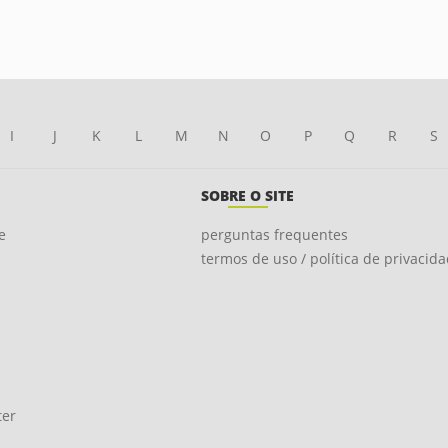
I
J
K
L
M
N
O
P
Q
R
S
SOBRE O SITE
e
perguntas frequentes
termos de uso / política de privacid
ter