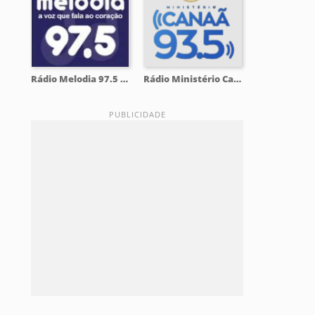
Rádio Melodia 97.5 FM
Rádio Ministério Canaã 93.5 FM