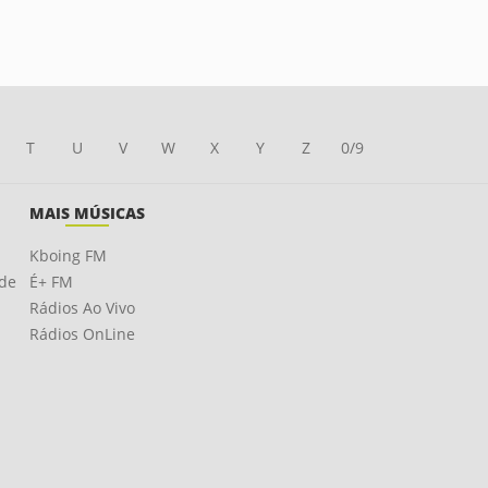
T
U
V
W
X
Y
Z
0/9
MAIS MÚSICAS
Kboing FM
ade
É+ FM
Rádios Ao Vivo
Rádios OnLine