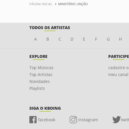
PÁGINA INICIAL
MINISTÉRIO UNÇÃO
TODOS OS ARTISTAS
A
B
C
D
E
F
G
H
EXPLORE
PARTICIPE
Top Músicas
cadastre-s
Top Artistas
meu canal
Novidades
Playlists
SIGA O KBOING
facebook
instagram
twit