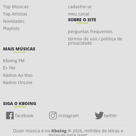
Top Músicas
cadastre-se
Top Artistas
meu canal
SOBRE O SITE
Novidades
Playlists
perguntas frequentes
termos de uso / política de
privacidade
MAIS MÚSICAS
Kboing FM
É+ FM
Rádios Ao Vivo
Rádios OnLine
SIGA O KBOING
facebook
instagram
twitter
Ouvir música é no
Kboing
® 2026, milhões de letras e
músicas para ouvir