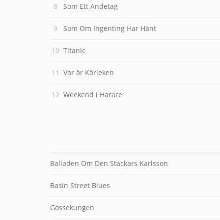
Som Ett Andetag
Som Om Ingenting Har Hänt
Titanic
Var är Kärleken
Weekend i Harare
Balladen Om Den Stackars Karlsson
Basin Street Blues
Gossekungen