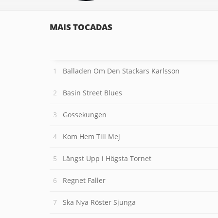
MAIS TOCADAS
Balladen Om Den Stackars Karlsson
Basin Street Blues
Gossekungen
Kom Hem Till Mej
Längst Upp i Högsta Tornet
Regnet Faller
Ska Nya Röster Sjunga