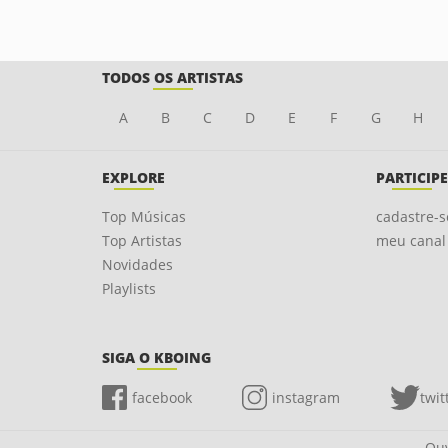
TODOS OS ARTISTAS
A
B
C
D
E
F
G
H
EXPLORE
PARTICIPE
Top Músicas
cadastre-s
Top Artistas
meu canal
Novidades
Playlists
SIGA O KBOING
facebook
instagram
twit
Ouv