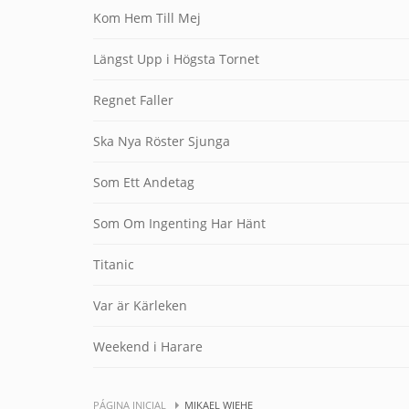
Kom Hem Till Mej
Längst Upp i Högsta Tornet
Regnet Faller
Ska Nya Röster Sjunga
Som Ett Andetag
Som Om Ingenting Har Hänt
Titanic
Var är Kärleken
Weekend i Harare
PÁGINA INICIAL
MIKAEL WIEHE