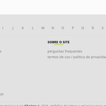
I
J
K
L
M
N
O
P
Q
R
S
SOBRE O SITE
e
perguntas frequentes
termos de uso / política de privacid
ter
ir música é no
Kboing
® 2026, milhões de letras e músicas para o