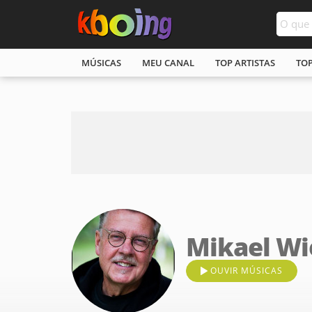
MÚSICAS
MEU CANAL
TOP ARTISTAS
TO
Mikael Wi
OUVIR MÚSICAS