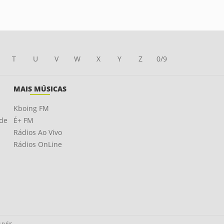
T
U
V
W
X
Y
Z
0/9
MAIS MÚSICAS
Kboing FM
ade
É+ FM
Rádios Ao Vivo
Rádios OnLine
uvir