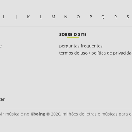
I
J
K
L
M
N
O
P
Q
R
S
SOBRE O SITE
e
perguntas frequentes
termos de uso / política de privacid
ter
ir música é no
Kboing
® 2026, milhões de letras e músicas para o