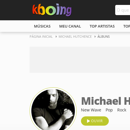
MÚSICAS
MEU CANAL
TOP ARTISTAS
TO
PÁGINA INICIAL
MICHAEL HUTCHENCE
ÁLBUNS
Michael 
New Wave
Pop
Rock
OUVIR