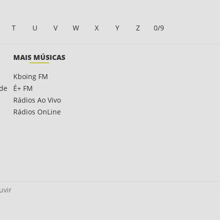
T
U
V
W
X
Y
Z
0/9
MAIS MÚSICAS
Kboing FM
ade
É+ FM
Rádios Ao Vivo
Rádios OnLine
uvir