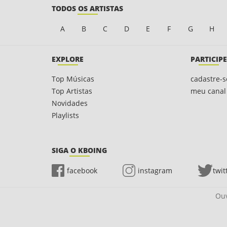
TODOS OS ARTISTAS
A
B
C
D
E
F
G
H
EXPLORE
PARTICIPE
Top Músicas
cadastre-s
Top Artistas
meu canal
Novidades
Playlists
SIGA O KBOING
facebook
instagram
twit
Ouv