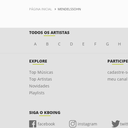
PÁGINA INICIAL
MENDELSSOHN
TODOS OS ARTISTAS
A
B
C
D
E
F
G
H
EXPLORE
PARTICIPE
Top Músicas
cadastre-s
Top Artistas
meu canal
Novidades
Playlists
SIGA O KBOING
facebook
instagram
twit