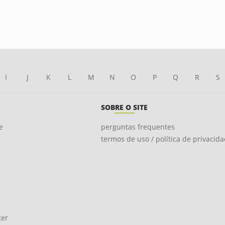
I
J
K
L
M
N
O
P
Q
R
S
SOBRE O SITE
e
perguntas frequentes
termos de uso / política de privacid
ter