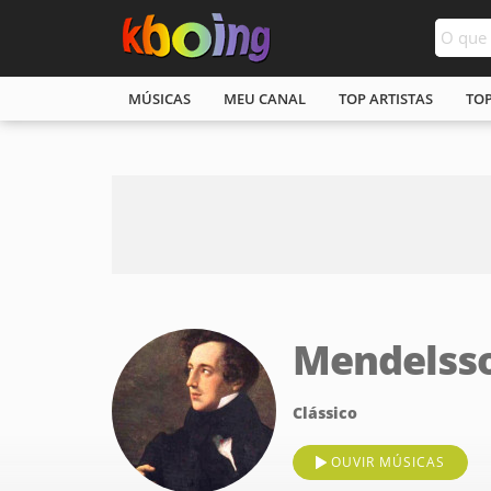
MÚSICAS
MEU CANAL
TOP ARTISTAS
TO
Mendelss
Clássico
OUVIR MÚSICAS