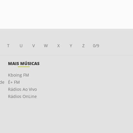
T
U
V
W
X
Y
Z
0/9
MAIS MÚSICAS
Kboing FM
ade
É+ FM
Rádios Ao Vivo
Rádios OnLine